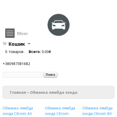
Перейти к
основному
содержанию
Меню
Кошик
hlop.com.ua
0
товаров
Всего:
0.00₴
+380987381682
Поиск
Форма поиска
Вы здесь
Главная
»
Обманка лямбда зонда
Обманка лямбда
Обманка лямбда
Обманка лямбда
зонда Citroen AX
зонда Citroen
зонда Citroen BX