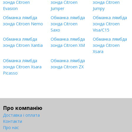
зонда Citroen
зонда Citroen
зонда Citroen
Evasion
Jumper
Jumpy
Обманка лямбда
Обманка лямбда
Обманка лямбда
зонда Citroen Nemo
зонда Citroen
зонда Citroen
Saxo
Visa/C15
Обманка лямбда
Обманка лямбда
Обманка лямбда
зонда Citroen Xantia
зонда Citroen XM
зонда Citroen
Xsara
Обманка лямбда
Обманка лямбда
зонда Citroen Xsara
зонда Citroen ZX
Picasso
Про компанію
Доставка і оплата
Контакти
Про нас