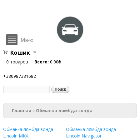
Перейти к
основному
содержанию
Меню
Кошик
hlop.com.ua
0
товаров
Всего:
0.00₴
+380987381682
Поиск
Форма поиска
Вы здесь
Главная
»
Обманка лямбда зонда
Обманка лямбда зонда
Обманка лямбда зонда
Lincoln MKX
Lincoln Navigator