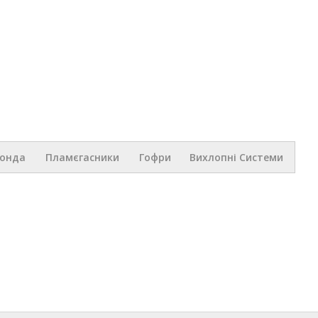
Перейти к
основному
содержанию
.ua
Зонда
Пламєгасники
Гофри
Вихлопні Системи