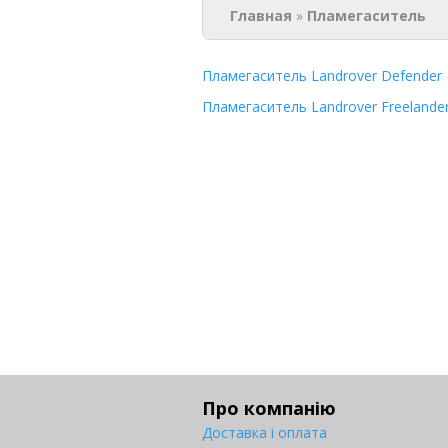
Главная
»
Пламегаситель
Пламегаситель Landrover Defender
Пламегаситель Landrover Freelande
Про компанію
Доставка і оплата