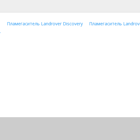
Пламегаситель Landrover Discovery
Пламегаситель Landrove
r