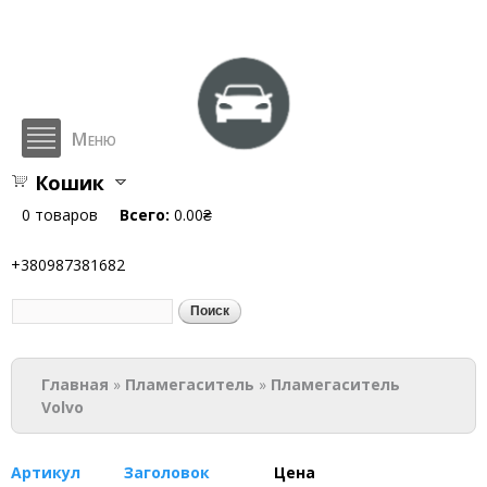
Перейти к
основному
содержанию
Меню
Кошик
hlop.com.ua
0
товаров
Всего:
0.00₴
+380987381682
Поиск
Форма поиска
Вы здесь
Главная
»
Пламегаситель
»
Пламегаситель
Volvo
Артикул
Заголовок
Цена