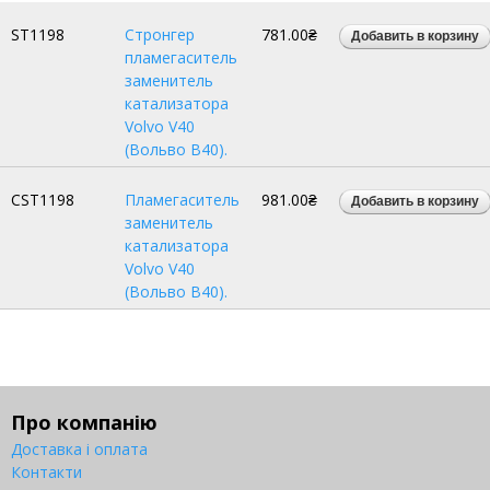
ST1198
Стронгер
781.00₴
пламегаситель
заменитель
катализатора
Volvo V40
(Вольво В40).
CST1198
Пламегаситель
981.00₴
заменитель
катализатора
Volvo V40
(Вольво В40).
Про компанію
Доставка і оплата
Контакти