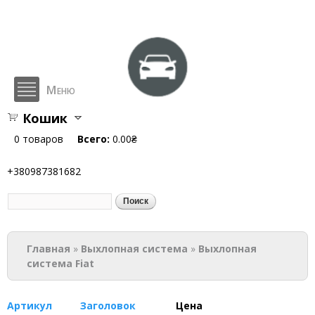
Перейти к
основному
содержанию
Меню
Кошик
hlop.com.ua
0
товаров
Всего:
0.00₴
+380987381682
Поиск
Форма поиска
Вы здесь
Главная
»
Выхлопная система
»
Выхлопная
система Fiat
Артикул
Заголовок
Цена