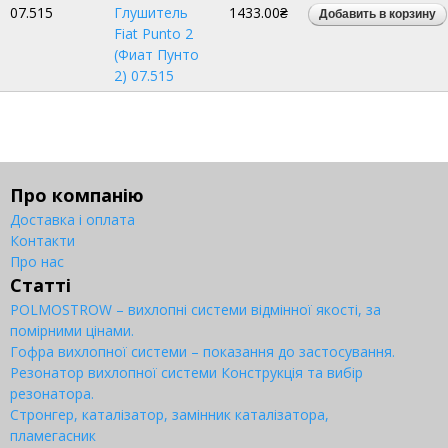
07.515
Глушитель
1433.00₴
Fiat Punto 2
(Фиат Пунто
2) 07.515
Про компанію
Доставка і оплата
Контакти
Про нас
Статті
POLMOSTROW – вихлопні системи відмінної якості, за
помірними цінами.
Гофра вихлопної системи – показання до застосування.
Резонатор вихлопної системи Конструкція та вибір
резонатора.
Стронгер, каталізатор, замінник каталізатора,
пламегасник