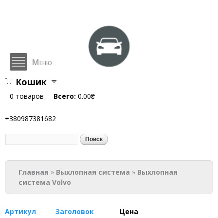
Перейти к
основному
содержанию
Меню
Кошик
hlop.com.ua
0
товаров
Всего:
0.00₴
+380987381682
Поиск
Форма поиска
Вы здесь
Главная
»
Выхлопная система
»
Выхлопная
система Volvo
Артикул
Заголовок
Цена