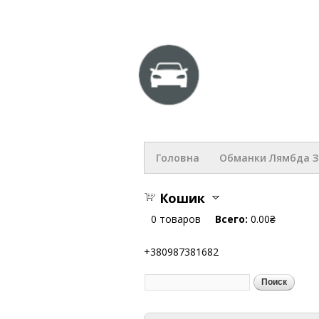
hlop.com
Головна
Обманки Лямбда 
Кошик
0
товаров
Всего:
0.00₴
+380987381682
Поиск
Форма поиска
Вы здесь