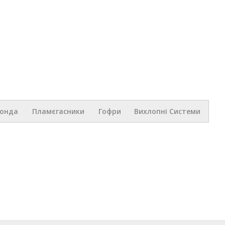
Перейти к
основному
содержанию
.ua
Зонда
Пламєгасники
Гофри
Вихлопні Системи