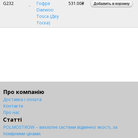
G232
Гофра
531.00₴
Daewoo
Tosca (Деу
Тоска)
Про компанію
Доставка і оплата
Контакти
Про нас
Статті
POLMOSTROW – вихлопні системи відмінної якості, за
помірними цінами.