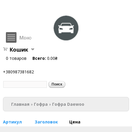
Перейти к
основному
содержанию
Меню
Кошик
hlop.com.ua
0
товаров
Всего:
0.00₴
+380987381682
Поиск
Форма поиска
Вы здесь
Главная
»
Гофра
»
Гофра Daewoo
Артикул
Заголовок
Цена