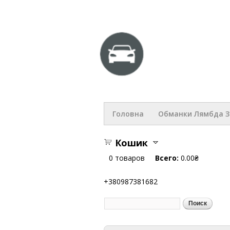
hlop.com
Головна
Обманки Лямбда 
Кошик
0
товаров
Всего:
0.00₴
+380987381682
Поиск
Форма поиска
Вы здесь