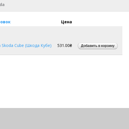
da
ловок
Цена
 Skoda Cube (Шкода Кубе)
531.00₴