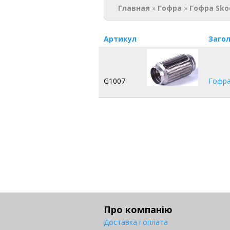
Главная
»
Гофра
»
Гофра Sko
Артикул
Заго
G1007
Гофра
Про компанію
Доставка і оплата