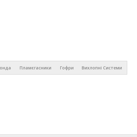
Перейти к
основному
содержанию
.ua
Зонда
Пламєгасники
Гофри
Вихлопні Системи