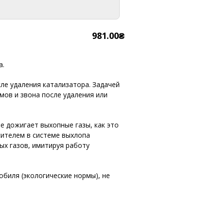
981.00₴
а.
ле удаления катализатора. Задачей
мов и звона после удаления или
е дожигает выхопные газы, как это
сителем в системе выхлопа
ых газов, имитируя работу
биля (экологические нормы), не