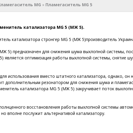
Пламегаситель MG
»
Пламегаситель MG 5
менитель катализатора MG 5 (МЖ 5).
тель катализатора стронгер MG 5 (МЖ 5)производитель Украин
МЖ 5) предназначен для снижения шума выхлопной системы, пос
5) является оптимизация работы выхлопной системы, снятие шу
для использования вместо штатного катализатора, однако, он н
жит дополнительным резонатором для снижения шума и пламега
менитель катализатора MG 5 (МЖ 5) закручивает поток выхлопн
 полнценного восстановления работы выхлопной системы автомо
, но вполне послужит альтернативой катализатору.