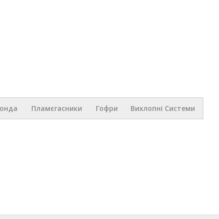
Перейти к
основному
содержанию
.ua
Зонда
Пламєгасники
Гофри
Вихлопні Системи