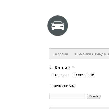
hlop.com
Головна
Обманки Лямбда 
Кошик
0
товаров
Всего:
0.00₴
+380987381682
Поиск
Форма поиска
Вы здесь