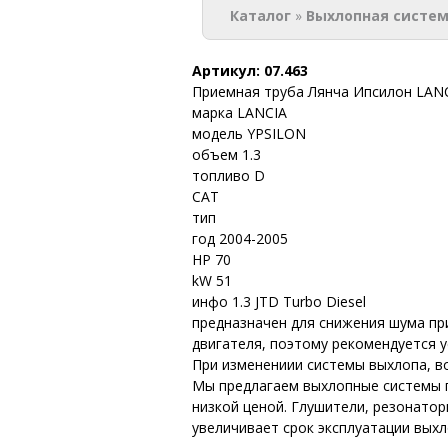
Каталог
»
Выхлопная систе
Артикул:
07.463
Приемная труба Лянча Ипсилон LANC
марка LANCIA
модель YPSILON
объем 1.3
топливо D
CAT
тип
год 2004-2005
HP 70
kW 51
инфо 1.3 JTD Turbo Diesel
предназначен для снижения шума пр
двигателя, поэтому рекомендуется 
При изменениии системы выхлопа, 
Мы предлагаем выхлопные системы 
низкой ценой. Глушители, резонат
увеличивает срок эксплуатации вых