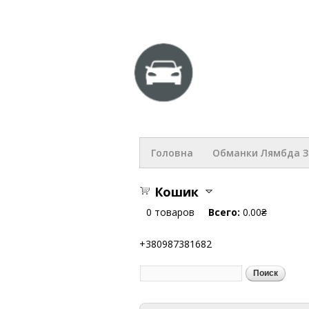
hlop.com
Головна
Обманки Лямбда 
Кошик
0
товаров
Всего:
0.00₴
+380987381682
Поиск
Форма поиска
Вы здесь