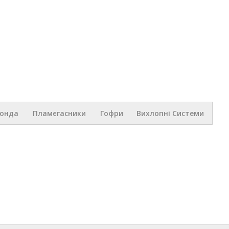
Перейти к
основному
содержанию
.ua
Зонда
Пламєгасники
Гофри
Вихлопні Системи