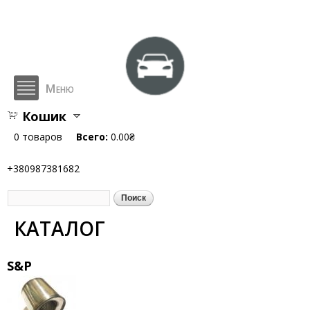
Перейти к
основному
содержанию
Меню
Кошик
hlop.com.ua
0
товаров
Всего:
0.00₴
+380987381682
Поиск
Форма поиска
КАТАЛОГ
S&P